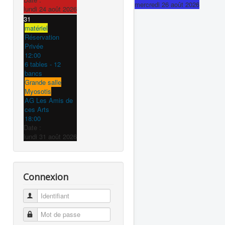
mercredi 26 août 2026
lundi 24 août 2026
31
matériel
Réservation
Privée
12:00
6 tables - 12
bancs
Grande salle
Myosotis
AG Les Amis de
ces Arts
18:00
Date :
lundi 31 août 2026
Connexion
Identifiant
Mot de passe