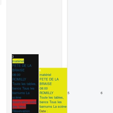
3
matériel
FETE DE LA
BRAISE
4
08:00
matériel
ROMILLY
FETE DE LA
Toute les tables,
BRAISE
bancs Tous les
08:00
barnums La
ROMILLY
5
6
scène
Toute les tables,
reservation salle
bancs Tous les
des fêtes
barnums La scène
Réservation
Date :