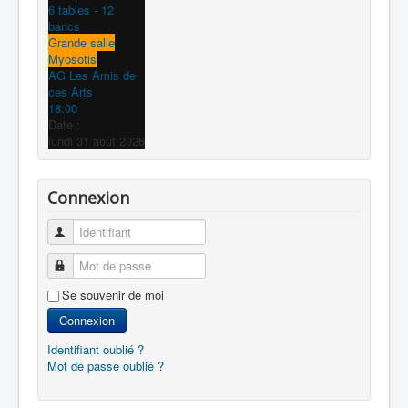
6 tables - 12
bancs
Grande salle
Myosotis
AG Les Amis de
ces Arts
18:00
Date :
lundi 31 août 2026
Connexion
Identifiant
Mot de passe
Se souvenir de moi
Connexion
Identifiant oublié ?
Mot de passe oublié ?