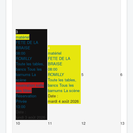
3
matériel
FETE DE LA
BRAISE
4
08:00
matériel
ROMILLY
FETE DE LA
Toute les tables,
BRAISE
bancs Tous les
08:00
barnums La
ROMILLY
5
6
scène
Toute les tables,
reservation salle
bancs Tous les
des fêtes
barnums La scène
Réservation
Date :
Privée
mardi 4 août 2026
13:00
Date :
lundi 3 août 2026
10
11
12
13