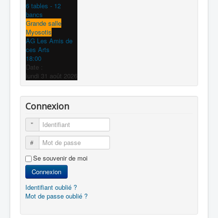
6 tables - 12
bancs
Grande salle
Myosotis
AG Les Amis de
ces Arts
18:00
Date :
lundi 31 août 2026
Connexion
Identifiant
Mot de passe
Se souvenir de moi
Connexion
Identifiant oublié ?
Mot de passe oublié ?