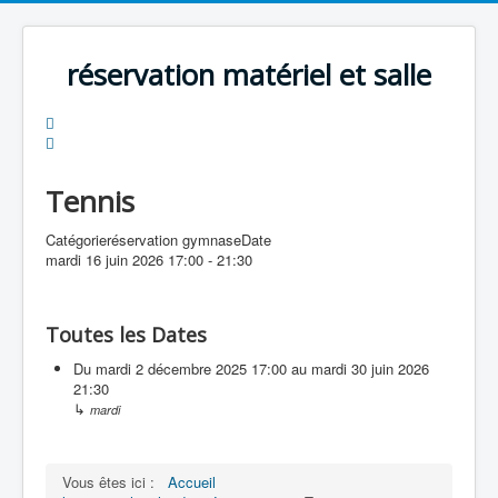
précédente
précédent
suivante
suivant
réservation matériel et salle
Tennis
Catégorie
réservation gymnase
Date
mardi 16 juin 2026
17:00
-
21:30
Toutes les Dates
Du
mardi 2 décembre 2025
17:00
au
mardi 30 juin 2026
21:30
↳
mardi
Vous êtes ici :
Accueil