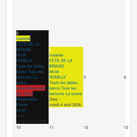
3
matériel
FETE DE LA
BRAISE
4
08:00
matériel
ROMILLY
FETE DE LA
Toute les tables,
BRAISE
bancs Tous les
08:00
barnums La
ROMILLY
5
6
scène
Toute les tables,
reservation salle
bancs Tous les
des fêtes
barnums La scène
Réservation
Date :
Privée
mardi 4 août 2026
13:00
Date :
lundi 3 août 2026
10
11
12
13