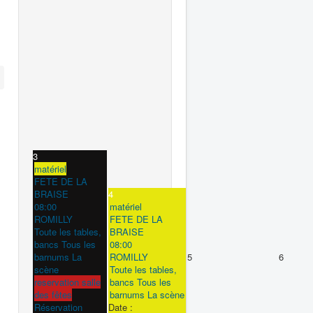
3
matériel
FETE DE LA
BRAISE
4
08:00
matériel
ROMILLY
FETE DE LA
Toute les tables,
BRAISE
bancs Tous les
08:00
barnums La
ROMILLY
5
6
scène
Toute les tables,
reservation salle
bancs Tous les
des fêtes
barnums La scène
Réservation
Date :