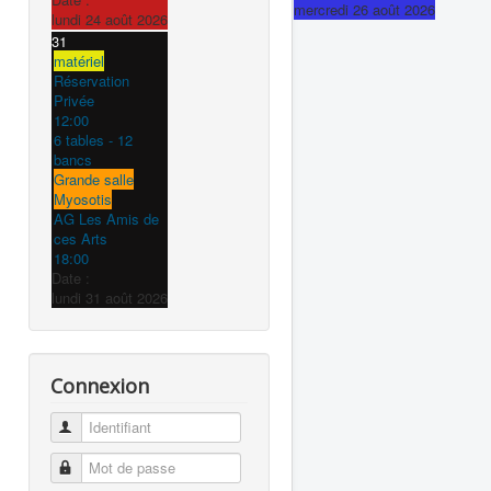
mercredi 26 août 2026
lundi 24 août 2026
31
matériel
Réservation
Privée
12:00
6 tables - 12
bancs
Grande salle
Myosotis
AG Les Amis de
ces Arts
18:00
Date :
lundi 31 août 2026
Connexion
Identifiant
Mot de passe