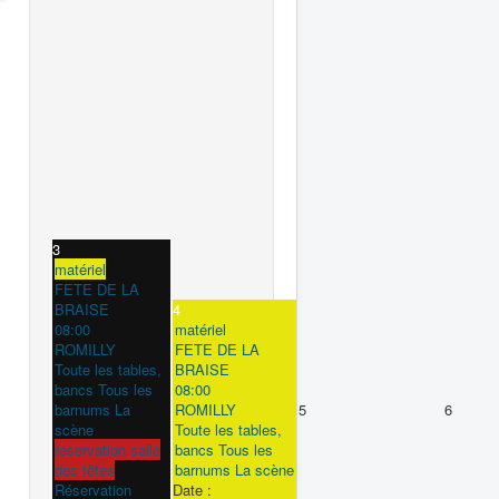
3
matériel
FETE DE LA
BRAISE
4
08:00
matériel
ROMILLY
FETE DE LA
Toute les tables,
BRAISE
bancs Tous les
08:00
barnums La
ROMILLY
5
6
scène
Toute les tables,
reservation salle
bancs Tous les
des fêtes
barnums La scène
Réservation
Date :