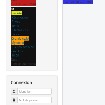
mercredi 26 août 2026
lundi 24 août 2026
31
matériel
Réservation
Privée
12:00
6 tables - 12
bancs
Grande salle
Myosotis
AG Les Amis de
ces Arts
18:00
Date :
lundi 31 août 2026
Connexion
Identifiant
Mot de passe