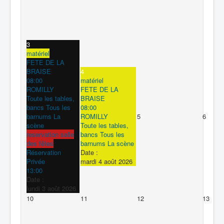
3
matériel
FETE DE LA
BRAISE
4
08:00
matériel
ROMILLY
FETE DE LA
Toute les tables,
BRAISE
bancs Tous les
08:00
barnums La
ROMILLY
5
6
scène
Toute les tables,
reservation salle
bancs Tous les
des fêtes
barnums La scène
Réservation
Date :
Privée
mardi 4 août 2026
13:00
Date :
lundi 3 août 2026
10
11
12
13