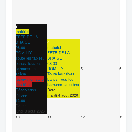
3
matériel
FETE DE LA
BRAISE
4
08:00
matériel
ROMILLY
FETE DE LA
Toute les tables,
BRAISE
bancs Tous les
08:00
barnums La
ROMILLY
5
6
scène
Toute les tables,
reservation salle
bancs Tous les
des fêtes
barnums La scène
Réservation
Date :
Privée
mardi 4 août 2026
13:00
Date :
lundi 3 août 2026
10
11
12
13