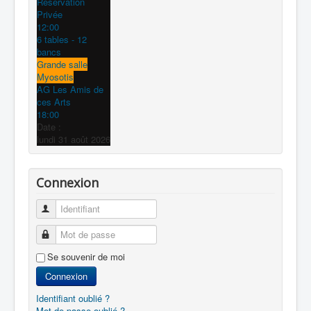
Réservation
Privée
12:00
6 tables - 12
bancs
Grande salle
Myosotis
AG Les Amis de
ces Arts
18:00
Date :
lundi 31 août 2026
Connexion
Identifiant
Mot de passe
Se souvenir de moi
Connexion
Identifiant oublié ?
Mot de passe oublié ?